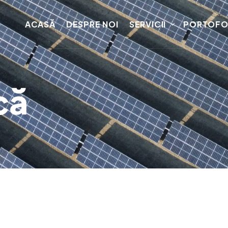
ACASĂ
DESPRE NOI
SERVICII
PORTOFO
că