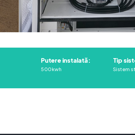
Putere instalată:
Tip sis
500kwh
Sistem s