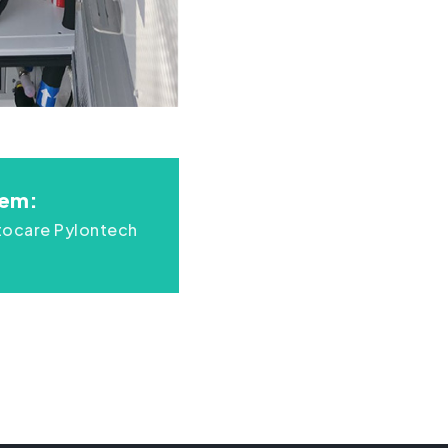
tem:
tocare Pylontech