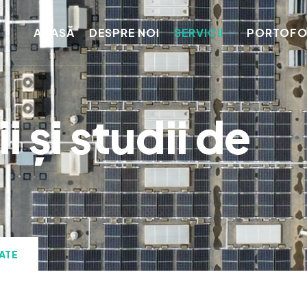
ACASĂ
DESPRE NOI
SERVICII
PORTOFO
i și studii de
TATE