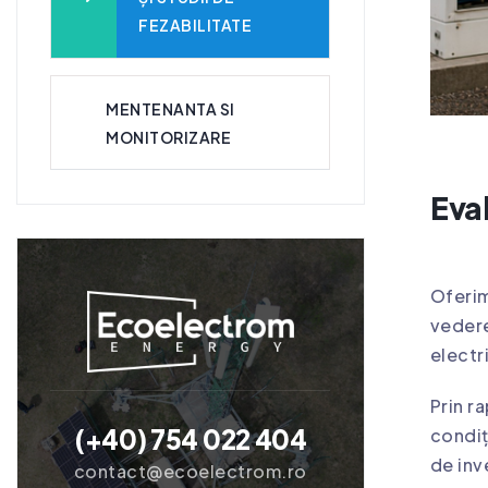
FEZABILITATE
MENTENANTA SI
MONITORIZARE
Eval
Oferim
vedere
electr
Prin r
(+40) 754 022 404
condiț
de inv
contact@ecoelectrom.ro