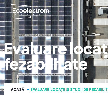
Evaluare locați
fezabilitate
ACASĂ
EVALUARE LOCAȚII ȘI STUDII DE FEZABILI