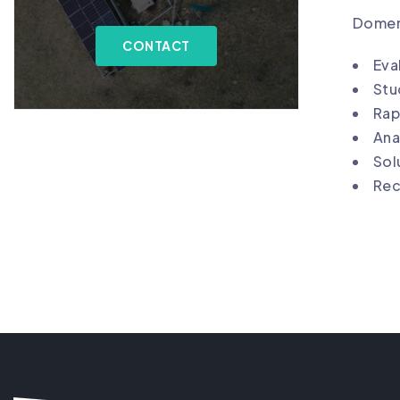
Domeni
CONTACT
Eva
Stu
Rap
Anal
Sol
Rec