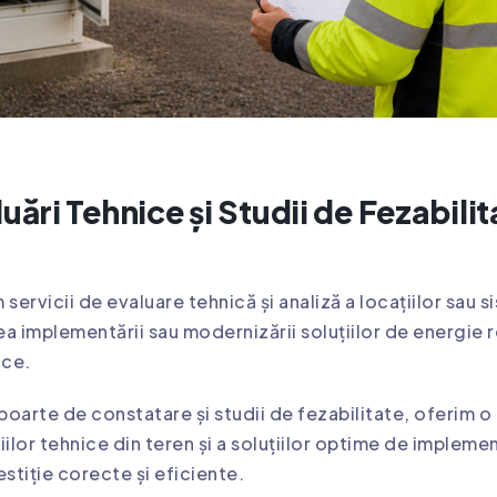
uări Tehnice și Studii de Fezabilit
 servicii de evaluare tehnică și analiză a locațiilor sau s
a implementării sau modernizării soluțiilor de energie re
ice.
apoarte de constatare și studii de fezabilitate, oferim o
iilor tehnice din teren și a soluțiilor optime de implemen
estiție corecte și eficiente.