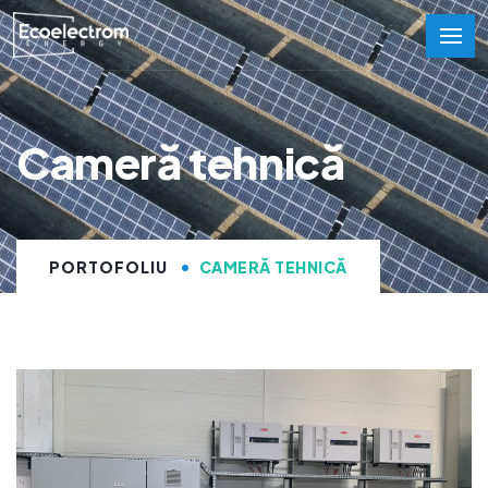
Cameră tehnică
PORTOFOLIU
CAMERĂ TEHNICĂ