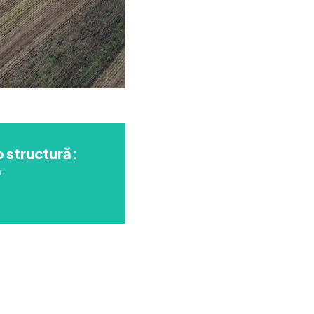
p structură:
V