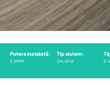
Putere instalată:
Tip sistem:
Ti
2.5MW
On-Grid
E-