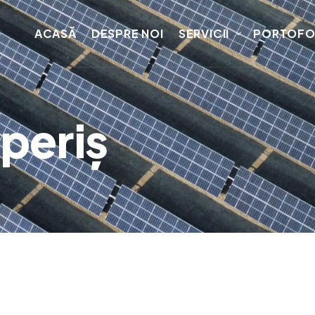
ACASĂ
DESPRE NOI
SERVICII
PORTOFO
periș