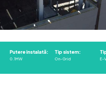
Putere instalată:
Tip sistem:
Ti
0.1MW
On-Grid
E-