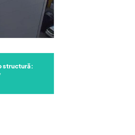
p structură:
V