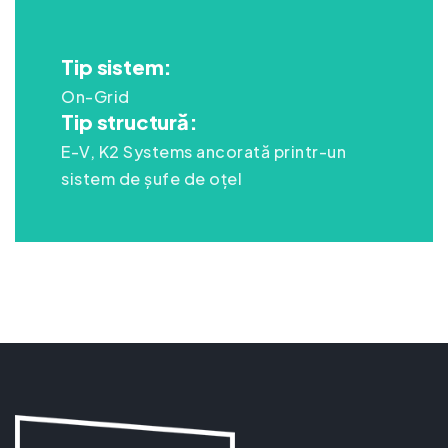
Tip sistem:
On-Grid
Tip structură:
E-V, K2 Systems ancorată printr-un
sistem de șufe de oțel