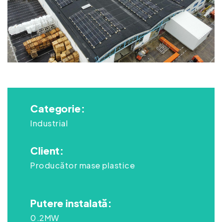
Categorie:
Industrial
Client:
Producător mase plastice
Putere instalată:
0.2MW