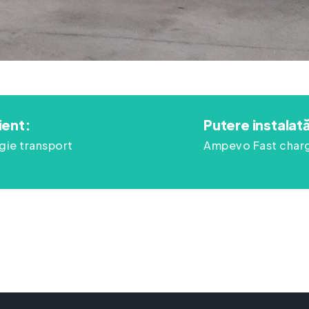
ient:
Putere instalat
gie transport
Ampevo Fast char