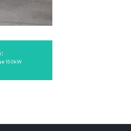
ă:
ge 150kW